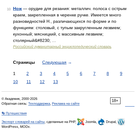
Нож
— орудие для резания: металлич. полоса с острым
10
краем, закрепленная в черенке ручке. Имеется много
разновидностей Н., различающихся по форме и по
функциям: столовый, с тупым закругленным лезвием;
кухонный; мясницкий, с массивным лезвием;
столярный&#8230; …
Российский гуманитарный энциклопедический словарь
Страницы
Следующая
→
1
2
3
4
5
6
7
8
9
10
11
12
13
© Академик, 2000-2026
18+
Обратная связь:
Техподдержка
,
Реклама на сайте
👣 Путешествия
Экспорт словарей на сайты
, сделанные на PHP,
Joomla,
Drupal,
WordPress, MODx.