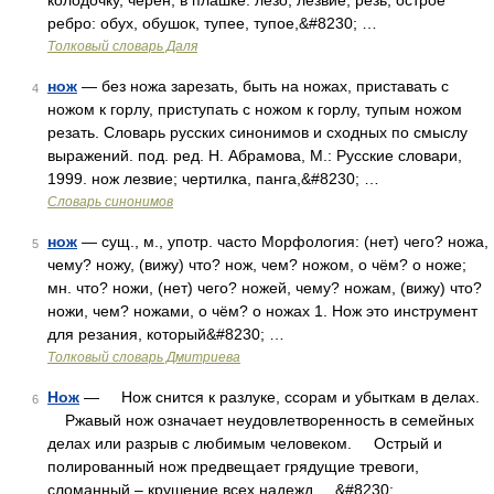
колодочку, черен; в плашке: лезо, лезвие, резь, острое
ребро: обух, обушок, тупее, тупое,&#8230; …
Толковый словарь Даля
нож
— без ножа зарезать, быть на ножах, приставать с
4
ножом к горлу, приступать с ножом к горлу, тупым ножом
резать. Словарь русских синонимов и сходных по смыслу
выражений. под. ред. Н. Абрамова, М.: Русские словари,
1999. нож лезвие; чертилка, панга,&#8230; …
Словарь синонимов
нож
— сущ., м., употр. часто Морфология: (нет) чего? ножа,
5
чему? ножу, (вижу) что? нож, чем? ножом, о чём? о ноже;
мн. что? ножи, (нет) чего? ножей, чему? ножам, (вижу) что?
ножи, чем? ножами, о чём? о ножах 1. Нож это инструмент
для резания, который&#8230; …
Толковый словарь Дмитриева
Нож
— Нож снится к разлуке, ссорам и убыткам в делах.
6
Ржавый нож означает неудовлетворенность в семейных
делах или разрыв с любимым человеком. Острый и
полированный нож предвещает грядущие тревоги,
сломанный – крушение всех надежд. &#8230; …