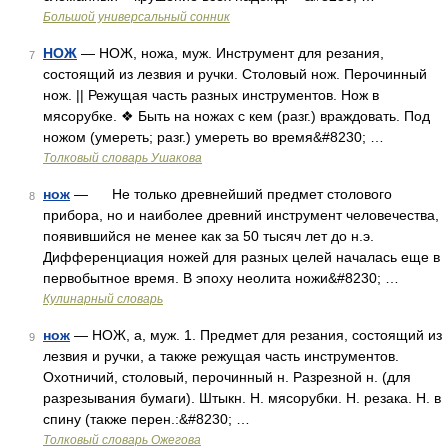
Большой универсальный сонник
НОЖ
— НОЖ, ножа, муж. Инструмент для резания,
7
состоящий из лезвия и ручки. Столовый нож. Перочинный
нож. || Режущая часть разных инструментов. Нож в
мясорубке. ❖ Быть на ножах с кем (разг.) враждовать. Под
ножом (умереть; разг.) умереть во время&#8230; …
Толковый словарь Ушакова
нож
— Не только древнейший предмет столового
8
прибора, но и наиболее древний инструмент человечества,
появившийся не менее как за 50 тысяч лет до н.э.
Дифференциация ножей для разных целей началась еще в
первобытное время. В эпоху неолита ножи&#8230; …
Кулинарный словарь
нож
— НОЖ, а, муж. 1. Предмет для резания, состоящий из
9
лезвия и ручки, а также режущая часть инструментов.
Охотничий, столовый, перочинный н. Разрезной н. (для
разрезывания бумаги). Штыкн. Н. мясорубки. Н. резака. Н. в
спину (также перен.:&#8230; …
Толковый словарь Ожегова