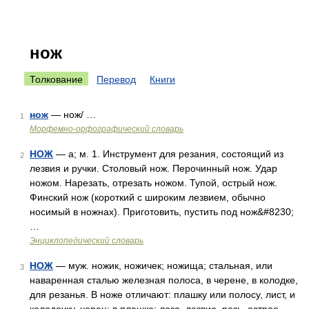
нож
Толкование
Перевод
Книги
нож
— нож/ …
1
Морфемно-орфографический словарь
НОЖ
— а; м. 1. Инструмент для резания, состоящий из
2
лезвия и ручки. Столовый нож. Перочинный нож. Удар
ножом. Нарезать, отрезать ножом. Тупой, острый нож.
Финский нож (короткий с широким лезвием, обычно
носимый в ножнах). Приготовить, пустить под нож&#8230;
…
Энциклопедический словарь
НОЖ
— муж. ножик, ножичек; ножища; стальная, или
3
наваренная сталью железная полоса, в черене, в колодке,
для резанья. В ноже отличают: плашку или полосу, лист, и